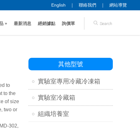
English
｜
聯絡我們
｜
網站導覽
品
»
最新消息
經銷據點
詢價單
其他型號
實驗室專用冷藏冷凍箱
ed to
t to the
實驗室冷藏箱
e of size
, two or
組織培養室
 MD-302,