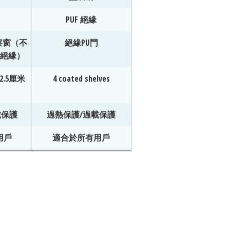
PUF 絕緣
察窗（不
絕緣PU門
項絕緣）
2.5厘米
4 coated shelves
載保護
過熱保護/過載保護
用戶
適合於所有用戶