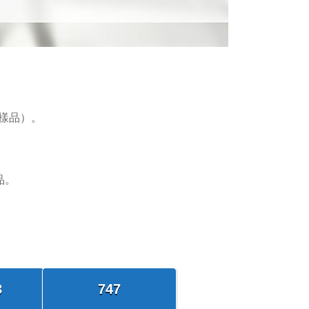
敏樣品）。
品。
3
747