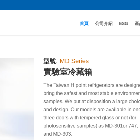
首頁
公司介紹
ESG
產
型號:
MD Series
實驗室冷藏箱
The Taiwan Hipoint refrigerators are design
bring the safest and most stable environmen
samples. We put at disposition a large choic
and design. Our models are available in one
three doors with tempered glass or not (for
photosensitive samples) as MD-301or 747,
and MD-303.