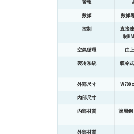
警報
數據
數據導
控制
直接
制H
空氣循環
由
製冷系統
氣冷式
外部尺寸
W700 x
內部尺寸
內部材質
塗層鋼
外部材質