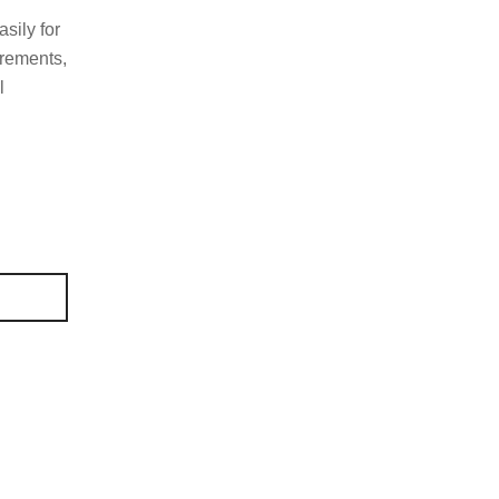
sily for
rements,
l