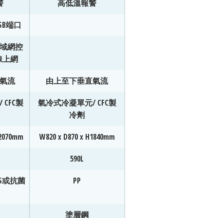
警
高低溫報警
SB端口
域網控
線上網
氣流
由上至下垂直氣流
CFC製
氣冷式冷凝單元/ CFC製
冷劑
H2070mm
W820 x D870 x H1840mm
590L
S或抗菌
PP
塗層鋼