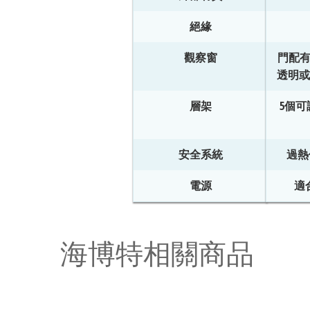
絕緣
觀察窗
門配
透明或
層架
5個可
安全系統
過熱
電源
適
海博特
相關商品