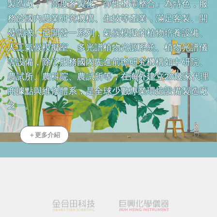
製造廠，「高度客製化、彈性機電整合」為特色，服
務於國內農業研究機構、生技等產業，滿足客製、開
發需求。已開發一系列，氣候模擬的植物培養設備、
人工氣候模擬室、多光譜植物光源系統、植物光譜儀
等設備，除了服務國內先進前瞻研究機構如中研院、
農試所、農科院、農試所等，在海外建立20幾家代理
商據點與維修體系，是全球少數專業環控設備製造廠
之一。
＋更多介紹