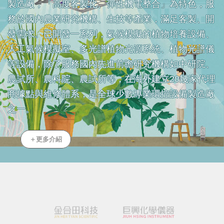
製造廠，「高度客製化、彈性機電整合」為特色，服
務於國內農業研究機構、生技等產業，滿足客製、開
發需求。已開發一系列，氣候模擬的植物培養設備、
人工氣候模擬室、多光譜植物光源系統、植物光譜儀
等設備，除了服務國內先進前瞻研究機構如中研院、
農試所、農科院、農試所等，在海外建立20幾家代理
商據點與維修體系，是全球少數專業環控設備製造廠
之一。
＋更多介紹