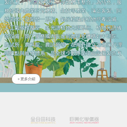
製造廠，「高度客製化、彈性機電整合」為特色，服
務於國內農業研究機構、生技等產業，滿足客製、開
發需求。已開發一系列，氣候模擬的植物培養設備、
人工氣候模擬室、多光譜植物光源系統、植物光譜儀
等設備，除了服務國內先進前瞻研究機構如中研院、
農試所、農科院、農試所等，在海外建立20幾家代理
商據點與維修體系，是全球少數專業環控設備製造廠
之一。
＋更多介紹